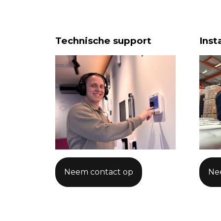
Contact
Technische support
Inst
Maak een afspraak
Neem contact op
Ne