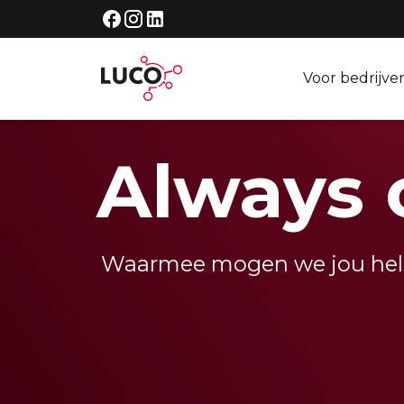
Voor bedrijve
Voor bedrijven
Always o
Brand-en inbraakbeveiliging
Beveiligingsmast
Brandveiligheid afvalverwerking
Waarmee mogen we jou he
Onze projecten
Voor particulieren
Klimaatoplossingen