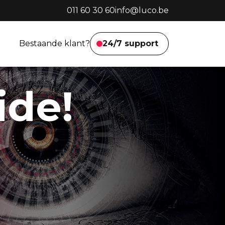
011 60 30 60
info@luco.be
Bestaande klant?
24/7 support
We helpen je
ide!
meteen.