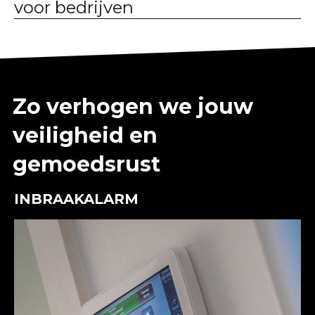
voor bedrijven
Smart Home
Beveiliging
Realisaties
Zo verhogen we jouw
veiligheid en
Over LUCO
gemoedsrust
Ons verhaal
INBRAAKALARM
Blog
Waarom LUCO
In de media
Jobs