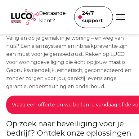
Our iiii’s on your security at
Bestaande
24/7
home
klant?
support
Veilig en op je gemak in je woning – en weg van
Voor bedrijven
We helpen je
huis? Een alarmsysteem en inbraakpreventie zijn
meteen.
een must voor je gemoedsrust. Reken op LUCO
Brand-en inbraakbeveiliging
voor woningbeveiliging die écht op jouw maat is.
Gebruiksvriendelijk, esthetisch, geconnecteerd en
Beveiligingsmast
zonder zorgen voor jou, dankzij levenslange
garantie, ondersteuning en onderhoud.
Brandveiligheid afvalverwerking
Onze projecten
Vraag een offerte en we bellen je vandaag of de 
Op zoek naar beveiliging voor je
Voor particulieren
bedrijf? Ontdek onze oplossingen
Klimaatoplossingen