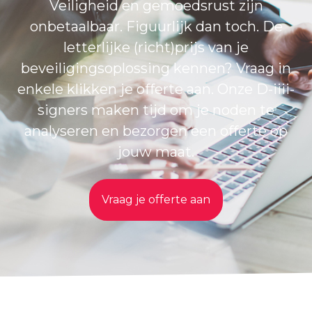
Veiligheid en gemoedsrust zijn
onbetaalbaar. Figuurlijk dan toch. De
letterlijke (richt)prijs van je
beveiligingsoplossing kennen? Vraag in
enkele klikken je offerte aan. Onze D-iiii-
signers maken tijd om je noden te
analyseren en bezorgen een offerte op
jouw maat.
Vraag je offerte aan