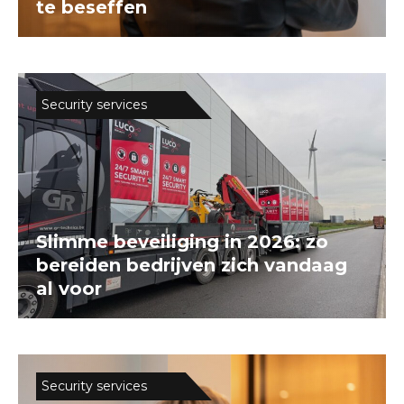
te beseffen
Security services
Slimme beveiliging in 2026: zo
bereiden bedrijven zich vandaag
al voor
Security services