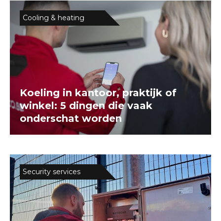
Contact
Cooling & heating
Maak een afspraak
Koeling in kantoor, praktijk of
winkel: 5 dingen die vaak
onderschat worden
Security services