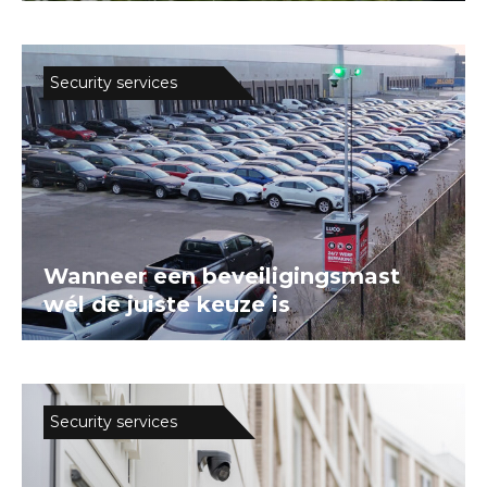
Security services
Wanneer een beveiligingsmast
wél de juiste keuze is
Security services