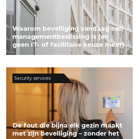
Waarom beveiliging vandaag een
managementbeslissing is (en
geen IT- of facilitaire keuze meer)
Security services
De fout die bijna elk gezin maakt
met zijn beveiliging – zonder het