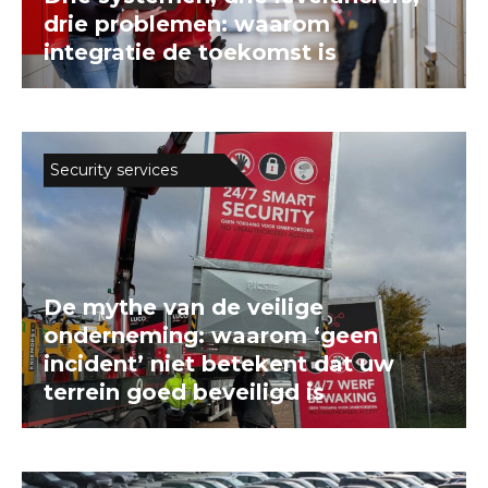
drie problemen: waarom
integratie de toekomst is
Security services
De mythe van de veilige
onderneming: waarom ‘geen
incident’ niet betekent dat uw
terrein goed beveiligd is