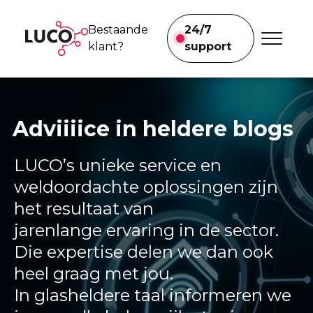
Bestaande
24/7
klant?
support
Voor bedrijven
We helpen je
meteen.
Adviiiice in heldere blogs
Brand-en inbraakbeveiliging
LUCO’s unieke service en
Beveiligingsmast
weldoordachte oplossingen zijn
Brandveiligheid afvalverwerking
het resultaat van
jarenlange ervaring in de sector.
Onze projecten
Die expertise delen we dan ook
heel graag met jou.
Voor particulieren
In glasheldere taal informeren we
Klimaatoplossingen