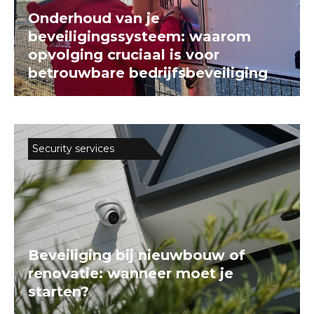
Onderhoud van je
beveiligingssysteem: waarom
opvolging cruciaal is voor
betrouwbare bedrijfsbeveiliging
Security services
Beveiliging bij nieuwbouw of
renovatie: wanneer moet je
starten?