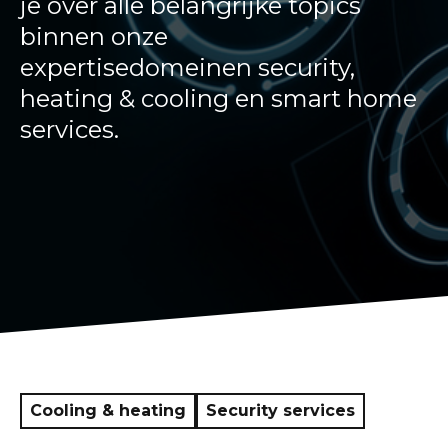
je over alle belangrijke topics
binnen onze
Smart Home
expertisedomeinen security,
Beveiliging
heating & cooling en smart home
services.
Realisaties
Over LUCO
Ons verhaal
Blog
Waarom LUCO
In de media
Cooling & heating
Security services
Jobs