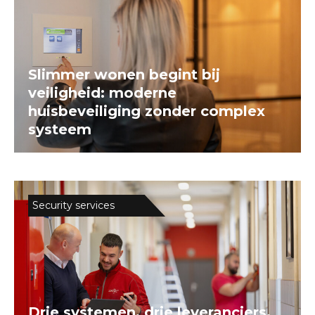
Slimmer wonen begint bij
veiligheid: moderne
huisbeveiliging zonder complex
systeem
Security services
Drie systemen, drie leveranciers,