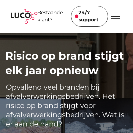
Bestaande
24/7
klant?
support
Voor bedrijven
We helpen je
meteen.
Risico op brand stijgt
Brand-en inbraakbeveiliging
elk jaar opnieuw
Beveiligingsmast
Brandveiligheid afvalverwerking
Opvallend veel branden bij
afvalverwerkingsbedrijven. Het
Onze projecten
risico op brand stijgt voor
afvalverwerkingsbedrijven. Wat is
Voor particulieren
er aan de hand?
Klimaatoplossingen