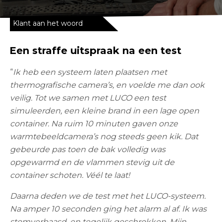
Klant aan het woord
Een straffe uitspraak na een test
“
Ik heb een systeem laten plaatsen met
thermografische camera’s, en voelde me dan ook
veilig. Tot we samen met LUCO een test
simuleerden, een kleine brand in een lage open
container. Na ruim 10 minuten gaven onze
warmtebeeldcamera’s nog steeds geen kik. Dat
gebeurde pas toen de bak volledig was
opgewarmd en de vlammen stevig uit de
container schoten. Véél te laat!
Daarna deden we de test met het LUCO-systeem.
Na amper 10 seconden ging het alarm al af. Ik was
stomverbaasd, en tegelijk geschrokken. Mijn