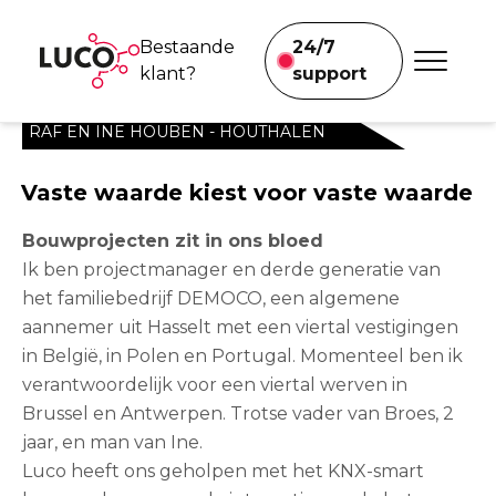
Bestaande
24/7
klant?
support
RAF EN INE HOUBEN - HOUTHALEN
Voor bedrijven
We helpen je
meteen.
Vaste waarde kiest voor vaste waarde
Brand-en inbraakbeveiliging
Bouwprojecten zit in ons bloed
Beveiligingsmast
Ik ben projectmanager en derde generatie van
het familiebedrijf DEMOCO, een algemene
Brandveiligheid afvalverwerking
aannemer uit Hasselt met een viertal vestigingen
in België, in Polen en Portugal. Momenteel ben ik
Onze projecten
verantwoordelijk voor een viertal werven in
Brussel en Antwerpen. Trotse vader van Broes, 2
Voor particulieren
jaar, en man van Ine.
Luco heeft ons geholpen met het KNX-smart
Klimaatoplossingen